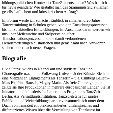
bildungspolitischen Kontext ist TanzZeit entstanden? Was hat sich
bis heute geändert? Wie gestaltet man das Spannungsfeld zwischen
gesellschaftlichem und künstlerischem Auftrag?
Im Forum werde ich zunächst Einblick in annähernd 20 Jahre
Tanzvermittlung in Schulen geben, von den Entstehungsprozessen
bis hin zu aktuellen Entwicklungen. Im Anschluss daran werden wir
uns über Meilensteine und Stolpersteine, über
Transformationsprozesse und die damit verbundenen
Herausforderungen austauschen und gemeinsam nach Antworten
suchen - oder nach neuen Fragen.
Biografie
Livia Patrizi wuchs in Neapel auf und studierte Tanz und
Choreografie u.a. an der Folkwang Universität der Künste. Sie hatte
eine Vielzahl an Engagements als Tänzerin – u.a. Cullberg Ballett –
Mats Ek, Pina Bausch, Maguy Marin. Als freie Choreographin
zeigte sie Ihre Produktionen in mehrere europäischen Länder. Sie ist
Initiatorin und künstlerische Leiterin des Programms TanzZeit
Berlin. Als Vermittlungsinstitution, Tanzspielstätte für junges
Publikum und Weiterbildungspartner versammelt sich unter dem
Dach von TanzZeit ein praxisorientiertes, umfangreiches und
differenziertes Wissen über die Vermittlung von Tanzkunst im